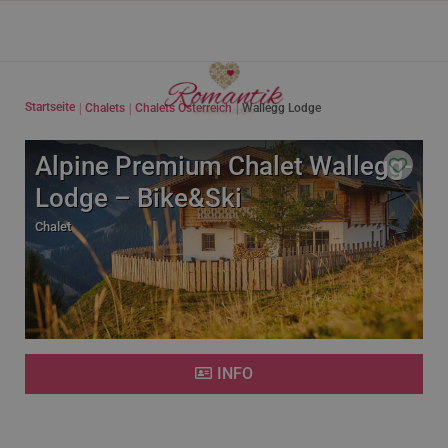
Startseite
Chalets
Chalets Österreich
Wallegg Lodge
Alpine Premium Chalet Wallegg-
Lodge – Bike&Ski
Chalet
INFO